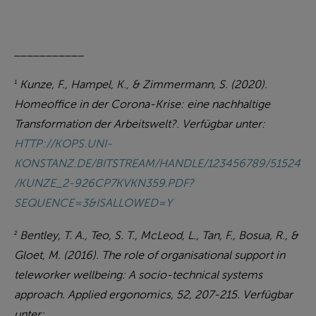
___________
Kunze, F., Hampel, K., & Zimmermann, S. (2020).
1
Homeoffice in der Corona-Krise: eine nachhaltige
Transformation der Arbeitswelt?. Verfügbar unter:
HTTP://KOPS.UNI-
KONSTANZ.DE/BITSTREAM/HANDLE/123456789/51524
/KUNZE_2-926CP7KVKN359.PDF?
SEQUENCE=3&ISALLOWED=Y
Bentley, T. A., Teo, S. T., McLeod, L., Tan, F., Bosua, R., &
2
Gloet, M. (2016). The role of organisational support in
teleworker wellbeing: A socio-technical systems
approach. Applied ergonomics, 52, 207-215. Verfügbar
unter: