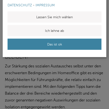
emotionale Erschöpfung.
DATENSCHUTZ
-
IMPRESSUM
Die Sicherstellung der Integration ins Team und eines
Lassen Sie mich wählen
Gemeinschaftsgefühls ist somit für die Führungskraft vor
allem unter erschwerten Bedingungen wie dem
Ich lehne ab
virtuellen Führen besonders relevant.
Das ist ok
WIE KANN DIE BALANCE ERHALTEN
BLEIBEN?
Zur Stärkung des sozialen Austausches selbst unter den
erschwerten Bedingungen im Homeoffice gibt es einige
Möglichkeiten für Führungskräfte, die relativ einfach zu
implementieren sind. Mit den folgenden Tipps kann die
Balance der drei Bereiche wiederhergestellt und den
zuvor genannten negativen Auswirkungen der sozialen
Isolation entgegengewirkt werden.