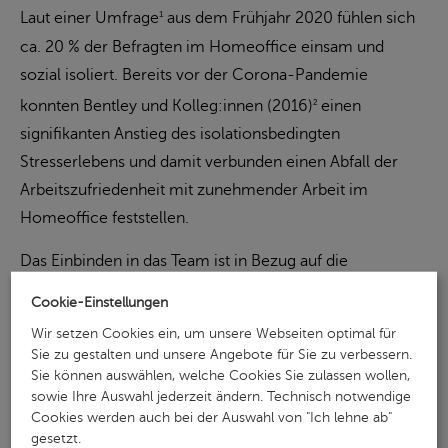
Laut einer Umfrage
aus dem Frühjahr 2020 fühlen sich
1
ca. 20 % der Befragten im Homeoffice einsam und
sozial isoliert. Bereits vor der Corona-Pandemie
konnten Bentley und Kolleg:innen (2016)
einen
2
signifikanten Anstieg des isolationsbedingten
Stresserlebens und damit verbunden einen Abfall der
Arbeitszufriedenheit mit zunehmender Arbeit im
Homeoffice feststellen.
Das Einbinden in das Team ist in Bezug auf die
Leistungsfähigkeit und Arbeitszufriedenheit besonders
Cookie-Einstellungen
wichtig. Wie eine Umfrage der Barmer Krankenkasse im
Wir setzen Cookies ein, um unsere Webseiten optimal für
Jahr 2021
zeigte, berichteten Arbeitnehmer:innen im
3
Sie zu gestalten und unsere Angebote für Sie zu verbessern.
Sie können auswählen, welche Cookies Sie zulassen wollen,
Homeoffice, die eine starke Zugehörigkeit wahrnahmen,
sowie Ihre Auswahl jederzeit ändern. Technisch notwendige
beispielsweise über eine um 33,9 % höhere
Cookies werden auch bei der Auswahl von "Ich lehne ab"
Arbeitsfähigkeit und eine um 23,9 % reduzierte
gesetzt.