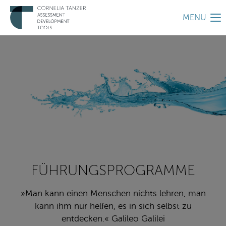
MENU
FÜHRUNGSPROGRAMME
»Man kann einen Menschen nichts lehren, man
kann ihm nur helfen, es in sich selbst zu
entdecken.« Galileo Galilei