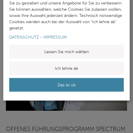
Sie zu gestalten und unsere Angebote für Sie zu verbessern.
selbstverständlich über die entsprechenden Methoden-
Sie können auswählen, welche Cookies Sie zulassen wollen,
und Sozialkompetenzen.
sowie Ihre Auswahl jederzeit ändern. Technisch notwendige
Cookies werden auch bei der Auswahl von "Ich lehne ab"
gesetzt.
DATENSCHUTZ
-
IMPRESSUM
Lassen Sie mich wählen
Ich lehne ab
Das ist ok
OFFENES FÜHRUNGSPROGRAMM SPECTRUM