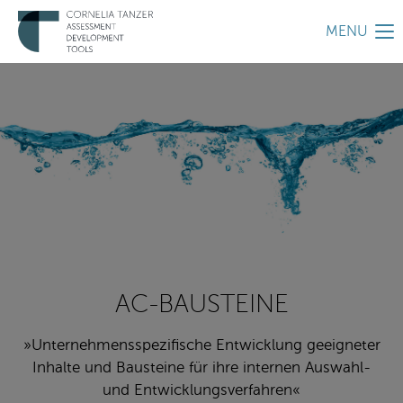
MENU
AC-BAUSTEINE
»Unternehmensspezifische Entwicklung geeigneter
Inhalte und Bausteine für ihre internen Auswahl-
und Entwicklungsverfahren«