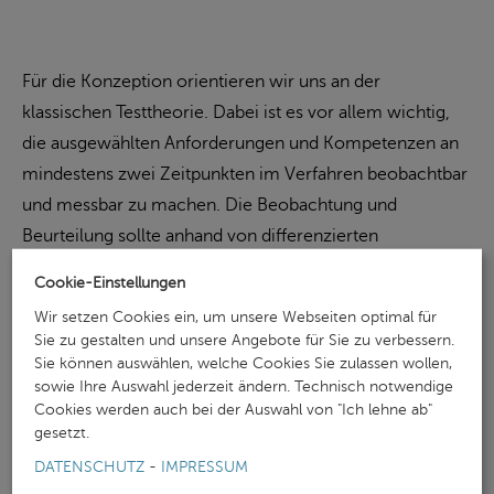
Für die Konzeption orientieren wir uns an der
klassischen Testtheorie. Dabei ist es vor allem wichtig,
die ausgewählten Anforderungen und Kompetenzen an
mindestens zwei Zeitpunkten im Verfahren beobachtbar
und messbar zu machen. Die Beobachtung und
Beurteilung sollte anhand von differenzierten
Beobachtungsbögen erfolgen, die die zu messenden
Cookie-Einstellungen
Kompetenzen auf Verhaltensebene für alle Beteiligten
Wir setzen Cookies ein, um unsere Webseiten optimal für
operationalisieren und greifbar machen. Auch auf die
Sie zu gestalten und unsere Angebote für Sie zu verbessern.
Trennschärfe der einzelnen Kompetenzen wird bei der
Sie können auswählen, welche Cookies Sie zulassen wollen,
sowie Ihre Auswahl jederzeit ändern. Technisch notwendige
Analyse geachtet.
Cookies werden auch bei der Auswahl von "Ich lehne ab"
gesetzt.
Über die wissenschaftlichen Standards hinaus sind die
DATENSCHUTZ
-
IMPRESSUM
individuelle Situation des Kunden und die Passung zum