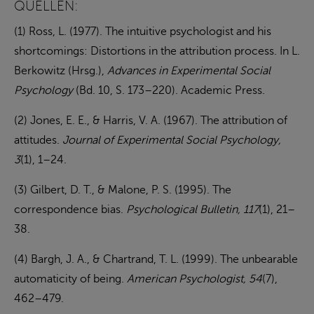
QUELLEN:
(1) Ross, L. (1977). The intuitive psychologist and his
shortcomings: Distortions in the attribution process. In L.
Berkowitz (Hrsg.),
Advances in Experimental Social
Psychology
(Bd. 10, S. 173–220). Academic Press.
(2) Jones, E. E., & Harris, V. A. (1967). The attribution of
attitudes.
Journal of Experimental Social Psychology,
3
(1), 1–24.
(3) Gilbert, D. T., & Malone, P. S. (1995). The
correspondence bias.
Psychological Bulletin, 117
(1), 21–
38.
(4) Bargh, J. A., & Chartrand, T. L. (1999). The unbearable
automaticity of being.
American Psychologist, 54
(7),
462–479.