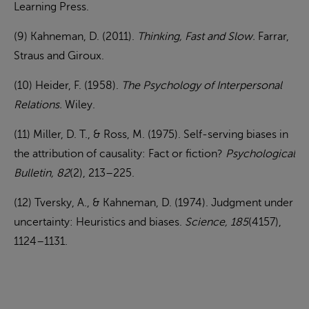
Learning Press.
(9) Kahneman, D. (2011).
Thinking, Fast and Slow.
Farrar,
Straus and Giroux.
(10) Heider, F. (1958).
The Psychology of Interpersonal
Relations.
Wiley.
(11) Miller, D. T., & Ross, M. (1975). Self-serving biases in
the attribution of causality: Fact or fiction?
Psychological
Bulletin, 82
(2), 213–225.
(12) Tversky, A., & Kahneman, D. (1974). Judgment under
uncertainty: Heuristics and biases.
Science, 185
(4157),
1124–1131.