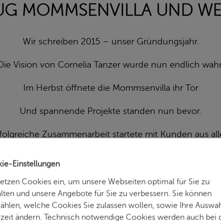
UG MOMMSENVILLA UND W
Wir schreiben 2015 – unser Gründungsjahr.
Die Vision von Cornelia Tanzer wurde nun endlich wahr
Im Herbst öffnete die Mommsenvilla ihr Tor
Und spannende Projekte standen nun bevor.
folgreiche Zusammenarbeit startete mit Kunden aus all
Wir sind begeistert, dass diese oft noch bis heute anhält
ie-Einstellungen
setzen Cookies ein, um unsere Webseiten optimal für Sie zu
alten und unsere Angebote für Sie zu verbessern. Sie können
ahre 2019 – vier Jahre nach unserem erfolgreichen Be
ählen, welche Cookies Sie zulassen wollen, sowie Ihre Auswa
rzeit ändern. Technisch notwendige Cookies werden auch bei 