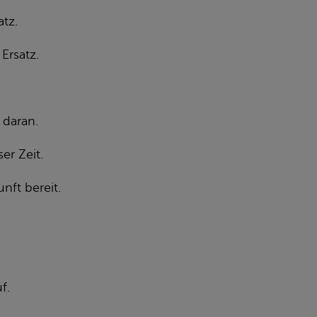
atz.
Ersatz.
 daran.
er Zeit.
nft bereit.
f.